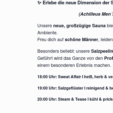
✨
Erlebe die neue Dimension der 
(Achilleus Men´s
Unsere
bie
neue, großzügige Sauna
Ambiente.
Freu dich auf
, leid
schöne Männer
Besonders beliebt: unsere
Salzpeeli
Geführt wird das Ganze von den
Pro
einem besonderen Erlebnis machen.
18:00 Uhr:
Sweat Affair I
heiß, herb & ve
19:00 Uhr:
Salzgeflüster
I reinigend & 
20:00 Uhr:
Steam & Tease
I kühl & pric