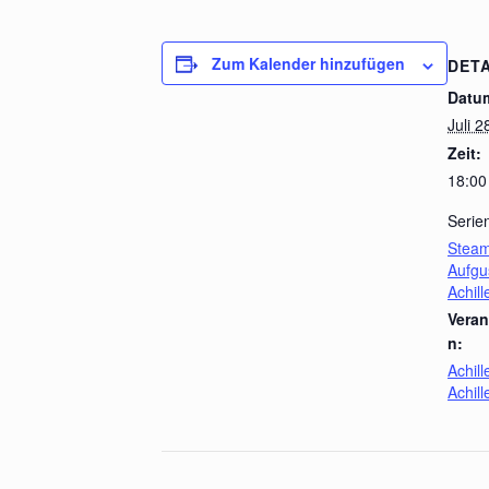
Zum Kalender hinzufügen
DETA
Datu
Juli 2
Zeit:
18:00
Serie
Steam
Aufgu
Achil
Veran
n:
Achil
Achil