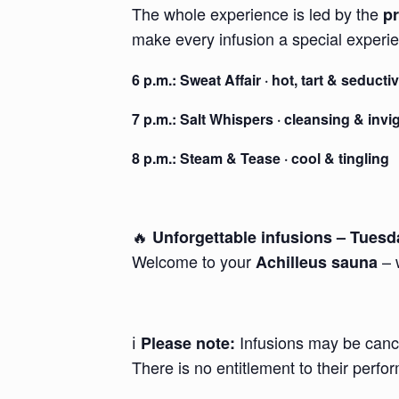
The whole experience is led by the
p
make every infusion a special experi
6 p.m.:
Sweat Affair
· hot, tart & seducti
7 p.m.:
Salt Whispers
· cleansing & invi
8 p.m.:
Steam & Tease
· cool & tingling
🔥
Unforgettable infusions – Tuesda
Welcome to your
– 
Achilleus sauna
ℹ️
Infusions may be cance
Please note:
There is no entitlement to their perfo