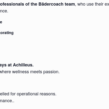
, who use their e
rofessionals of the Bädercoach team
ence.
ve
gorating
ys at Achilleus.
where wellness meets passion.
lled for operational reasons.
rmance..