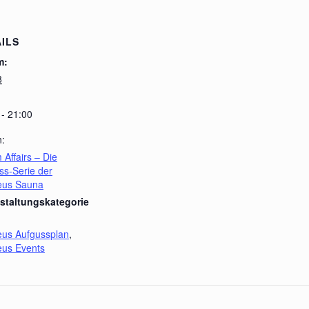
ILS
m:
8
 - 21:00
n:
 Affairs – Die
ss-Serie der
leus Sauna
staltungskategorie
leus Aufgussplan
,
leus Events