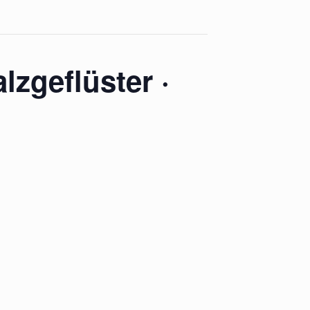
lzgeflüster ·