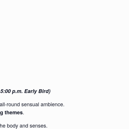
5:00 p.m. Early Bird)
all-round sensual ambience.
.
ing themes
r the body and senses.