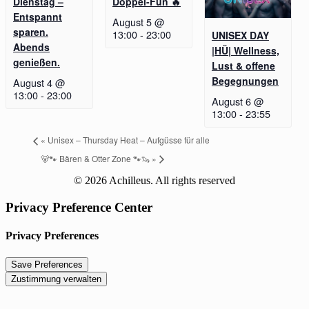
Dienstag –
Doppel-Fun 🔥
Entspannt
August 5 @
sparen.
13:00
-
23:00
UNISEX DAY
Abends
|HÜ| Wellness,
genießen.
Lust & offene
Begegnungen
August 4 @
13:00
-
23:00
August 6 @
13:00
-
23:55
«
Unisex – Thursday Heat – Aufgüsse für alle
🐻🐾 Bären & Otter Zone 🐾🦦
»
© 2026 Achilleus. All rights reserved
Privacy Preference Center
Privacy Preferences
Zustimmung verwalten