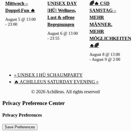
Mittwoch –
UNISEX DAY
🌈🔥 CSD
Doppel-Fun 🔥
|HÜ| Wellness,
SAMSTAG –
Lust & offene
MEHR
August 5 @ 13:00
-
23:00
Begegnungen
MÄNNER.
MEHR
August 6 @ 13:00
-
23:55
MÖGLICHKEITEN
🔥🌈
August 8 @ 13:00
-
August 9 @ 2:00
«
UNISEX I HÜ SCHAUMPARTY
🔥 ACHILLEUS SATURDAY EVENING
»
© 2026 Achilleus. All rights reserved
Privacy Preference Center
Privacy Preferences