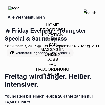
« Alle Veranstaltungen
HOME
🔥 Friday Evening – Youngster
PROGRAMM
LOCATION
Special & Sauna-Spass
PREISE
BAR
September 3, 2027 @ 13:00
-
September 4, 2027 @ 2:00
MASSAGEN
Veranstaltungsserie
(Alle ansehen)
UNISEX
JOBS
FAQ
HAUSORDNUNG
Freitag wird länger. Heißer.
KONTAKT
Intensiver.
Youngsters bis einschließlich 26 Jahre zahlen nur
14,50 € Eintritt.