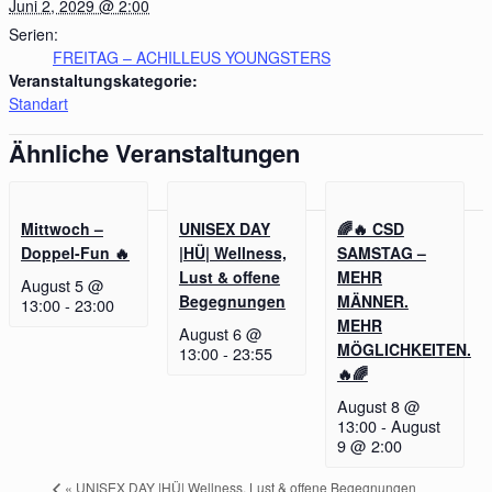
Juni 2, 2029 @ 2:00
Serien:
FREITAG – ACHILLEUS YOUNGSTERS
Veranstaltungskategorie:
Standart
Ähnliche Veranstaltungen
Mittwoch –
UNISEX DAY
🌈🔥 CSD
Doppel-Fun 🔥
|HÜ| Wellness,
SAMSTAG –
Lust & offene
MEHR
August 5 @
Begegnungen
MÄNNER.
13:00
-
23:00
MEHR
August 6 @
MÖGLICHKEITEN.
13:00
-
23:55
🔥🌈
August 8 @
13:00
-
August
9 @ 2:00
«
UNISEX DAY |HÜ| Wellness, Lust & offene Begegnungen