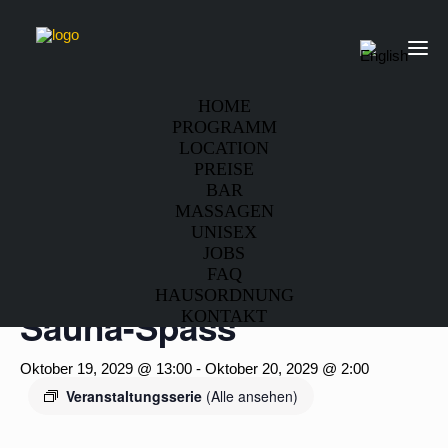
HOME
PROGRAMM
LOCATION
« Alle Veranstaltungen
PREISE
BAR
MASSAGEN
🔥 Friday Evening –
UNISEX
JOBS
Youngster Special &
FAQ
HAUSORDNUNG
Sauna-Spass
KONTAKT
Oktober 19, 2029 @ 13:00
-
Oktober 20, 2029 @ 2:00
Veranstaltungsserie
(Alle ansehen)