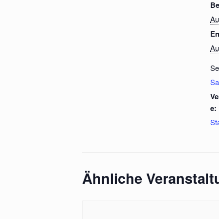
Be
Au
En
Au
Se
Sa
Ve
e:
St
Ähnliche Veranstal