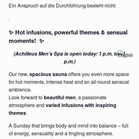
Ein Anspruch auf die Durchführung besteht nicht.
.
✨ Hot infusions, powerful themes & sensual
moments! ✨
(Achilleus Men’s Spa is open today: 1 p.m. to 11
p.m.)
Our new,
spacious sauna
offers you even more space
for hot moments, intense heat and an all-round sensual
ambience.
Look forward to
beautiful men
, a passionate
atmosphere and
varied infusions with inspiring
themes
.
A Sunday that brings body and mind into balance – full
of energy, sensuality and a tingling atmosphere.