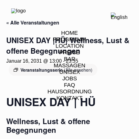
« Alle Veranstaltungen
HOME
UNISEX DAY |HÜ| Wellness, Lust &
PROGRAMM
LOCATION
offene Begegnungen
PREISE
BAR
Januar 16, 2031 @ 13:00
-
23:55
MASSAGEN
Veranstaltungsserie
(Alle ansehen)
UNISEX
JOBS
FAQ
HAUSORDNUNG
UNISEX DAY | HÜ
KONTAKT
Wellness, Lust & offene
Begegnungen