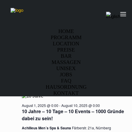
HOME
PROGRAMM
LOCATION
PREISE
AchilleusGaySpecials
BAR
Veranstaltungen
AchilleusGaySpecials
MASSAGEN
UNISEX
JOBS
Veranstaltungen
2/8/2025
Ver
Verans
Suche
Tag
FAQ
Ans
für
Datum
Suche
HAUSORDNUNG
Laufend
Nav
KONTAKT
wählen.
August
und
2,
August 1, 2025 @ 0:00
-
August 10, 2025 @ 0:00
Ansich
10 Jahre – 10 Tage – 10 Events – 1000 Gründe
2025
Naviga
dabei zu sein!
Achilleus Men´s Spa & Sauna
Färberstr. 21a, Nürnberg