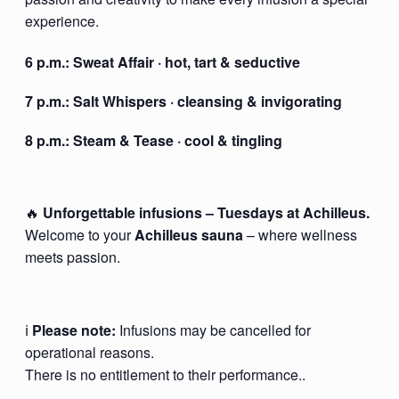
experience.
6 p.m.:
Sweat Affair
· hot, tart & seductive
7 p.m.:
Salt Whispers
· cleansing & invigorating
8 p.m.:
Steam & Tease
· cool & tingling
🔥
Unforgettable infusions – Tuesdays at Achilleus.
Welcome to your
Achilleus sauna
– where wellness
meets passion.
ℹ️
Please note:
Infusions may be cancelled for
operational reasons.
There is no entitlement to their performance..