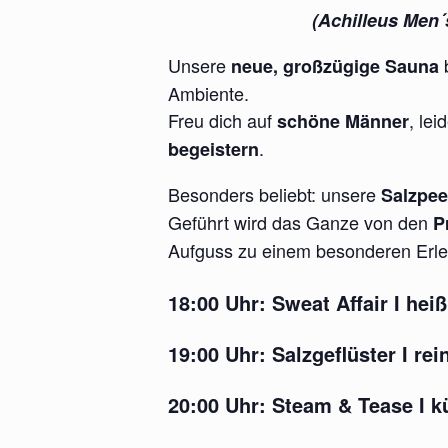
(Achilleus Men´s
Unsere
b
neue, großzügige Sauna
Ambiente.
Freu dich auf
, le
schöne Männer
.
begeistern
Besonders beliebt: unsere
Salzpee
Geführt wird das Ganze von den
P
Aufguss zu einem besonderen Erl
18:00 Uhr:
Sweat Affair I
heiß
19:00 Uhr:
Salzgeflüster
I rei
20:00 Uhr:
Steam & Tease
I k