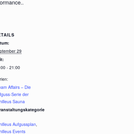
rformance..
ETAILS
tum:
ptember 29
it:
:00 - 21:00
rien:
eam Affairs – Die
fguss-Serie der
hilleus Sauna
ranstaltungskategorie
hilleus Aufgussplan
,
hilleus Events