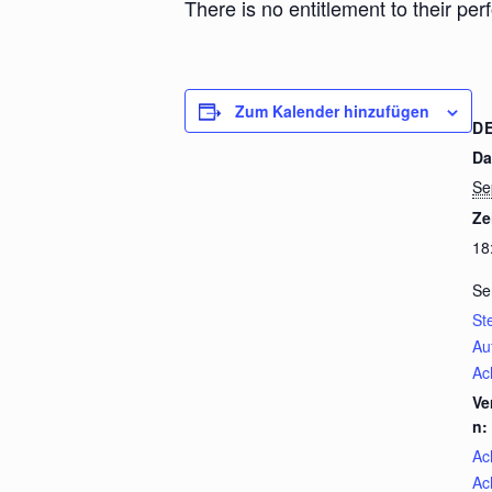
There is no entitlement to their pe
Zum Kalender hinzufügen
D
Da
Se
Ze
18
Se
St
Au
Ac
Ve
n:
Ac
Ac