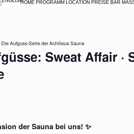
HOME
PROGRAMM
LOCATION
PREISE
BAR
MAS
– Die Aufguss-Serie der Achilleus Sauna
üsse: Sweat Affair · S
e
nsion der Sauna bei uns!
✨