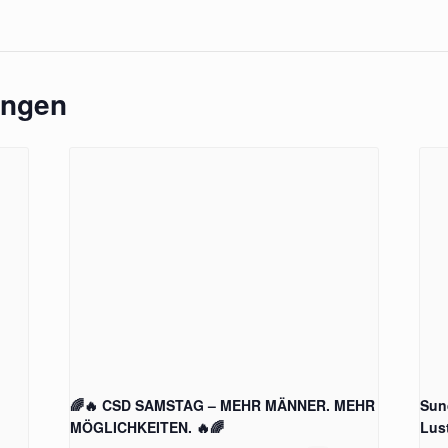
ungen
🌈🔥 CSD SAMSTAG – MEHR MÄNNER. MEHR
Sund
MÖGLICHKEITEN. 🔥🌈
Lust