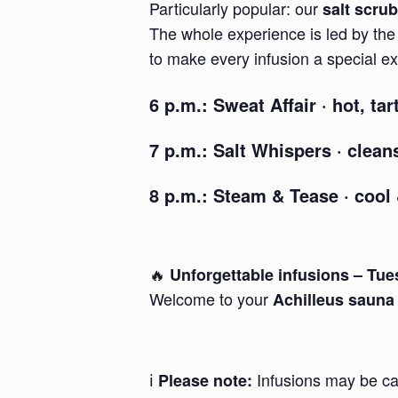
Particularly popular: our
salt scrub
The whole experience is led by th
to make every infusion a special e
6 p.m.:
Sweat Affair
· hot, ta
7 p.m.:
Salt Whispers
· clean
8 p.m.:
Steam & Tease
· cool 
🔥
Unforgettable infusions – Tue
Welcome to your
Achilleus sauna
ℹ️
Infusions may be ca
Please note: