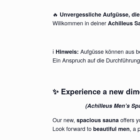
🔥
Unvergessliche Aufgüsse, dien
Willkommen in deiner
Achilleus S
ℹ️
Aufgüsse können aus bet
Hinweis:
Ein Anspruch auf die Durchführung 
✨ Experience a new dim
(Achilleus Men’s Spa
Our new,
offers y
spacious sauna
Look forward to
, a
beautiful men