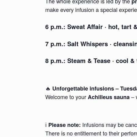
The whole experience is led by the
p
make every infusion a special experi
6 p.m.:
Sweat Affair
· hot, tart 
7 p.m.:
Salt Whispers
· cleansi
8 p.m.:
Steam & Tease
· cool & 
🔥
Unforgettable infusions – Tuesda
Welcome to your
– 
Achilleus sauna
ℹ️
Infusions may be cance
Please note:
There is no entitlement to their perfo