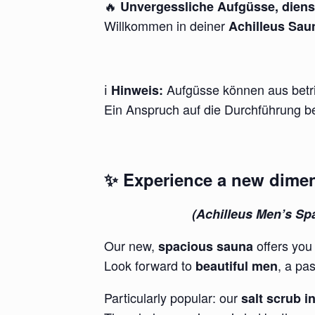
🔥
Unvergessliche Aufgüsse, dienst
Willkommen in deiner
Achilleus Sau
ℹ️
Aufgüsse können aus betri
Hinweis:
Ein Anspruch auf die Durchführung be
✨ Experience a new dimen
(Achilleus Men’s Spa
Our new,
offers you
spacious sauna
Look forward to
, a pa
beautiful men
Particularly popular: our
salt scrub i