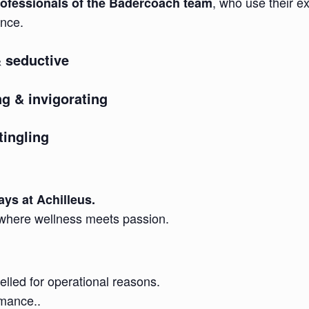
, who use their e
rofessionals of the Bädercoach team
ence.
& seductive
ng & invigorating
tingling
ys at Achilleus.
where wellness meets passion.
lled for operational reasons.
rmance..