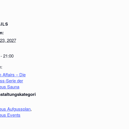
ILS
m:
23, 2027
 - 21:00
n:
 Affairs – Die
ss-Serie der
leus Sauna
staltungskategori
leus Aufgussplan
,
leus Events