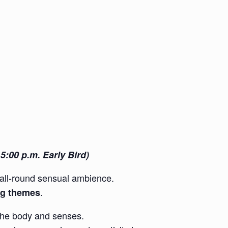
5:00 p.m. Early Bird)
all-round sensual ambience.
.
ing themes
r the body and senses.