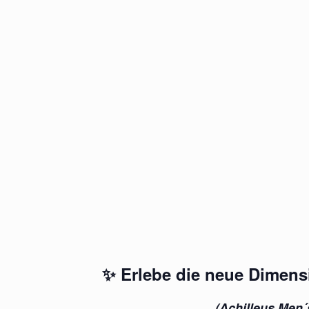
✨
Erlebe die neue Dimens
(Achilleus Men´s