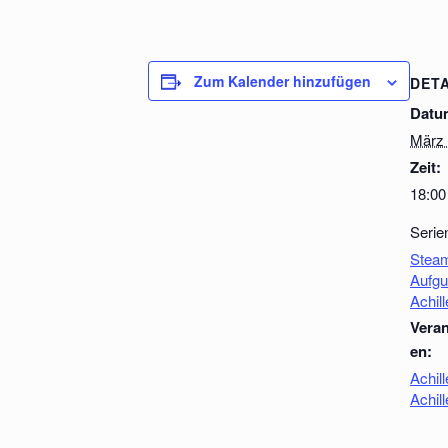
Zum Kalender hinzufügen
DETA
Datu
März 
Zeit:
18:00
Serie
Steam
Aufgu
Achil
Veran
en:
Achil
Achil