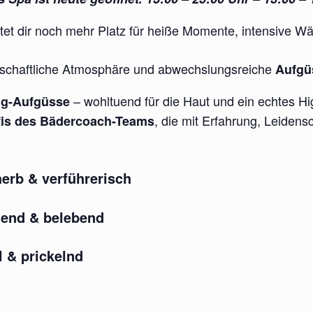
tet dir noch mehr Platz für heiße Momente, intensive W
enschaftliche Atmosphäre und abwechslungsreiche
Aufgüs
– wohltuend für die Haut und ein echtes Hig
ng-Aufgüsse
, die mit Erfahrung, Leidens
fis des Bädercoach-Teams
herb & verführerisch
gend & belebend
l & prickelnd