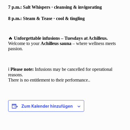
7 p.m.:
Salt Whispers
· cleansing & invigorating
8 p.m.:
Steam & Tease
· cool & tingling
🔥
Unforgettable infusions – Tuesdays at Achilleus.
Welcome to your
Achilleus sauna
– where wellness meets
passion.
ℹ️
Please note:
Infusions may be cancelled for operational
reasons.
There is no entitlement to their performance..
Zum Kalender hinzufügen