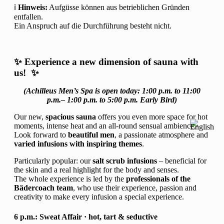
ℹ️
Hinweis:
Aufgüsse können aus betrieblichen Gründen
entfallen.
Ein Anspruch auf die Durchführung besteht nicht.
✨ Experience a new dimension of sauna with
us! ✨
(Achilleus Men’s Spa is open today: 1:00 p.m. to 11:00
p.m.– 1:00 p.m. to 5:00 p.m. Early Bird)
Our new,
spacious sauna
offers you even more space for hot
moments, intense heat and an all-round sensual ambience.
Look forward to
beautiful men
, a passionate atmosphere and
varied infusions with inspiring themes
.
Particularly popular: our
salt scrub infusions
– beneficial for
the skin and a real highlight for the body and senses.
The whole experience is led by the
professionals of the
Bädercoach team
, who use their experience, passion and
creativity to make every infusion a special experience.
6 p.m.:
Sweat Affair
· hot, tart & seductive