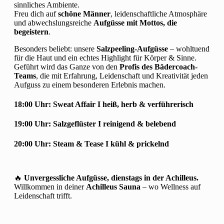
sinnliches Ambiente.
Freu dich auf
schöne Männer
, leidenschaftliche Atmosphäre
und abwechslungsreiche
Aufgüsse mit Mottos, die
begeistern
.
Besonders beliebt: unsere
Salzpeeling-Aufgüsse
– wohltuend
für die Haut und ein echtes Highlight für Körper & Sinne.
Geführt wird das Ganze von den
Profis des Bädercoach-
Teams
, die mit Erfahrung, Leidenschaft und Kreativität jeden
Aufguss zu einem besonderen Erlebnis machen.
18:00 Uhr:
Sweat Affair I
heiß, herb & verführerisch
19:00 Uhr:
Salzgeflüster
I reinigend & belebend
20:00 Uhr:
Steam & Tease
I kühl & prickelnd
🔥
Unvergessliche Aufgüsse, dienstags in der Achilleus.
Willkommen in deiner
Achilleus Sauna
– wo Wellness auf
Leidenschaft trifft.