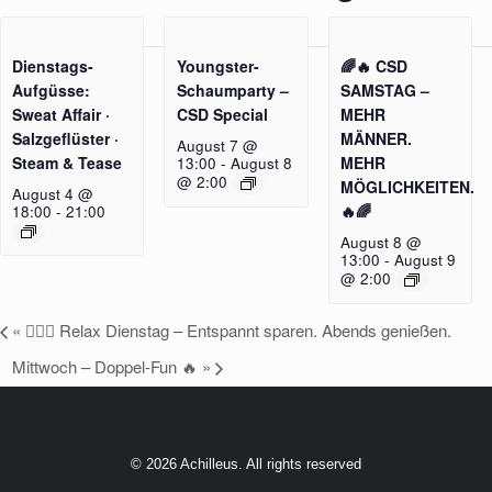
Dienstags-
Youngster-
🌈🔥 CSD
Aufgüsse:
Schaumparty –
SAMSTAG –
Sweat Affair ·
CSD Special
MEHR
Salzgeflüster ·
MÄNNER.
August 7 @
Steam & Tease
MEHR
13:00
-
August 8
@ 2:00
MÖGLICHKEITEN.
August 4 @
🔥🌈
18:00
-
21:00
August 8 @
13:00
-
August 9
@ 2:00
«
🧖‍♂️✨ Relax Dienstag – Entspannt sparen. Abends genießen.
Mittwoch – Doppel-Fun 🔥
»
© 2026 Achilleus. All rights reserved