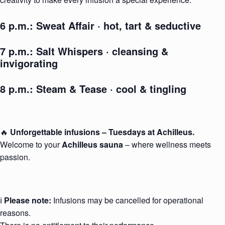
6 p.m.:
Sweat Affair
· hot, tart & seductive
7 p.m.:
Salt Whispers
· cleansing &
invigorating
8 p.m.:
Steam & Tease
· cool & tingling
🔥
Unforgettable infusions – Tuesdays at Achilleus.
Welcome to your
Achilleus sauna
– where wellness meets
passion.
ℹ️
Please note:
Infusions may be cancelled for operational
reasons.