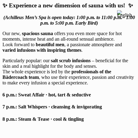
✨ Experience a new dimension of sauna with us! ✨
(Achilleus Men’s Spa is open today: 1:00 p.m. to 11:00 p.m.– 1:00
p.m. to 5:00 p.m. Early Bird)
Our new,
spacious sauna
offers you even more space for hot
moments, intense heat and an all-round sensual ambience.
Look forward to
beautiful men
, a passionate atmosphere and
varied infusions with inspiring themes
.
Particularly popular: our
salt scrub infusions
– beneficial for the
skin and a real highlight for the body and senses.
The whole experience is led by the
professionals of the
Bädercoach team
, who use their experience, passion and creativity
to make every infusion a special experience.
6 p.m.:
Sweat Affair
· hot, tart & seductive
7 p.m.:
Salt Whispers
· cleansing & invigorating
8 p.m.:
Steam & Tease
· cool & tingling