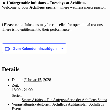
🔥
Unforgettable infusions – Tuesdays at Achilleus.
Welcome to your
Achilleus sauna
– where wellness meets passion.
ℹ️
Please note:
Infusions may be cancelled for operational reasons.
There is no entitlement to their performance..
Zum Kalender hinzufügen
Details
Datum:
Februar 15, 2028
Zeit:
18:00 - 21:00
Serien:
Steam Affairs – Die Aufguss-Serie der Achilleus Sauna
Veranstaltungskategorien:
Achilleus Aufgussplan
,
Achilleus
Events