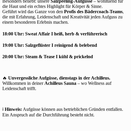
Besonders beliebt: unsere
Salzpeeling-Aufgüsse
– wohltuend für
die Haut und ein echtes Highlight für Körper & Sinne.
Geführt wird das Ganze von den
Profis des Bädercoach-Teams
,
die mit Erfahrung, Leidenschaft und Kreativität jeden Aufguss zu
einem besonderen Erlebnis machen.
18:00 Uhr:
Sweat Affair I
heiß, herb & verführerisch
19:00 Uhr:
Salzgeflüster
I reinigend & belebend
20:00 Uhr:
Steam & Tease
I kühl & prickelnd
🔥
Unvergessliche Aufgüsse, dienstags in der Achilleus.
Willkommen in deiner
Achilleus Sauna
– wo Wellness auf
Leidenschaft trifft.
ℹ️
Hinweis:
Aufgüsse können aus betrieblichen Gründen entfallen.
Ein Anspruch auf die Durchführung besteht nicht.