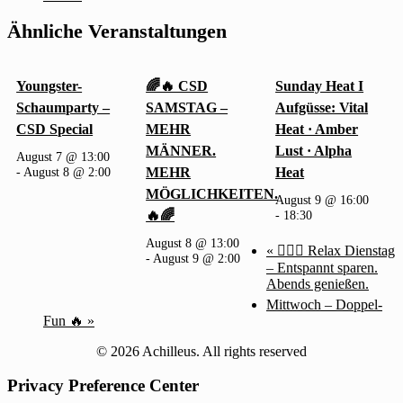
Ähnliche Veranstaltungen
Youngster-
🌈🔥 CSD
Sunday Heat I
Schaumparty –
SAMSTAG –
Aufgüsse: Vital
CSD Special
MEHR
Heat · Amber
MÄNNER.
Lust · Alpha
August 7 @ 13:00
-
August 8 @ 2:00
MEHR
Heat
MÖGLICHKEITEN.
August 9 @ 16:00
🔥🌈
-
18:30
August 8 @ 13:00
«
🧖‍♂️✨ Relax Dienstag
-
August 9 @ 2:00
– Entspannt sparen.
Abends genießen.
Mittwoch – Doppel-
Fun 🔥
»
© 2026 Achilleus. All rights reserved
Privacy Preference Center