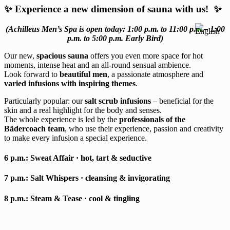
✨ Experience a new dimension of sauna with us! ✨
(Achilleus Men’s Spa is open today: 1:00 p.m. to 11:00 p.m.– 1:00
p.m. to 5:00 p.m. Early Bird)
Our new,
spacious sauna
offers you even more space for hot
moments, intense heat and an all-round sensual ambience.
Look forward to
beautiful men
, a passionate atmosphere and
varied infusions with inspiring themes
.
Particularly popular: our
salt scrub infusions
– beneficial for the
skin and a real highlight for the body and senses.
The whole experience is led by the
professionals of the
Bädercoach team
, who use their experience, passion and creativity
to make every infusion a special experience.
6 p.m.:
Sweat Affair
· hot, tart & seductive
7 p.m.:
Salt Whispers
· cleansing & invigorating
8 p.m.:
Steam & Tease
· cool & tingling