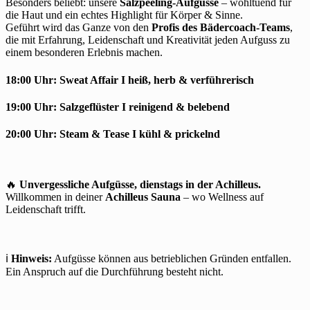
Besonders beliebt: unsere
Salzpeeling-Aufgüsse
– wohltuend für
die Haut und ein echtes Highlight für Körper & Sinne.
Geführt wird das Ganze von den
Profis des Bädercoach-Teams
,
die mit Erfahrung, Leidenschaft und Kreativität jeden Aufguss zu
einem besonderen Erlebnis machen.
18:00 Uhr:
Sweat Affair I
heiß, herb & verführerisch
19:00 Uhr:
Salzgeflüster
I reinigend & belebend
20:00 Uhr:
Steam & Tease
I kühl & prickelnd
🔥
Unvergessliche Aufgüsse, dienstags in der Achilleus.
Willkommen in deiner
Achilleus Sauna
– wo Wellness auf
Leidenschaft trifft.
ℹ️
Hinweis:
Aufgüsse können aus betrieblichen Gründen entfallen.
Ein Anspruch auf die Durchführung besteht nicht.