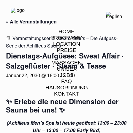
« Alle Veranstaltungen
HOME
Veranstaltungsserie:
PROGRAMM
Steam Affairs – Die Aufguss-
LOCATION
Serie der Achilleus Sauna
PREISE
Dienstags-Aufgüsse: Sweat Affair ·
BAR
MASSAGEN
Salzgeflüster · Steam & Tease
UNISEX
JOBS
Januar 22, 2030 @ 18:00
-
21:00
FAQ
HAUSORDNUNG
KONTAKT
✨
Erlebe die neue Dimension der
Sauna bei uns!
✨
(Achilleus Men´s Spa ist heute geöffnet: 13:00 – 23:00
Uhr – 13:00 – 17:00 Early Bird)