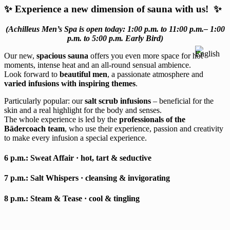
✨ Experience a new dimension of sauna with us! ✨
(Achilleus Men’s Spa is open today: 1:00 p.m. to 11:00 p.m.– 1:00
p.m. to 5:00 p.m. Early Bird)
Our new,
spacious sauna
offers you even more space for hot
moments, intense heat and an all-round sensual ambience.
Look forward to
beautiful men
, a passionate atmosphere and
varied infusions with inspiring themes
.
Particularly popular: our
salt scrub infusions
– beneficial for the
skin and a real highlight for the body and senses.
The whole experience is led by the
professionals of the
Bädercoach team
, who use their experience, passion and creativity
to make every infusion a special experience.
6 p.m.:
Sweat Affair
· hot, tart & seductive
7 p.m.:
Salt Whispers
· cleansing & invigorating
8 p.m.:
Steam & Tease
· cool & tingling