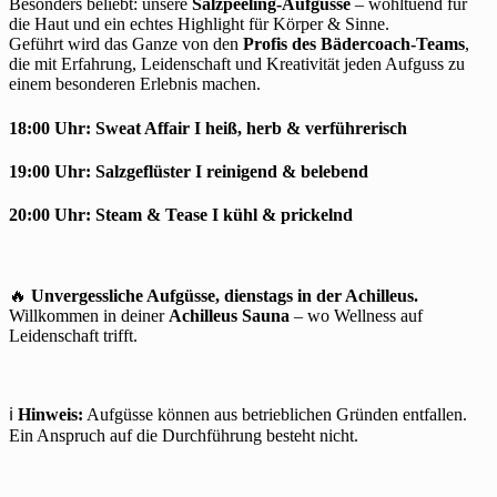
Besonders beliebt: unsere
Salzpeeling-Aufgüsse
– wohltuend für
die Haut und ein echtes Highlight für Körper & Sinne.
Geführt wird das Ganze von den
Profis des Bädercoach-Teams
,
die mit Erfahrung, Leidenschaft und Kreativität jeden Aufguss zu
einem besonderen Erlebnis machen.
18:00 Uhr:
Sweat Affair I
heiß, herb & verführerisch
19:00 Uhr:
Salzgeflüster
I reinigend & belebend
20:00 Uhr:
Steam & Tease
I kühl & prickelnd
🔥
Unvergessliche Aufgüsse, dienstags in der Achilleus.
Willkommen in deiner
Achilleus Sauna
– wo Wellness auf
Leidenschaft trifft.
ℹ️
Hinweis:
Aufgüsse können aus betrieblichen Gründen entfallen.
Ein Anspruch auf die Durchführung besteht nicht.