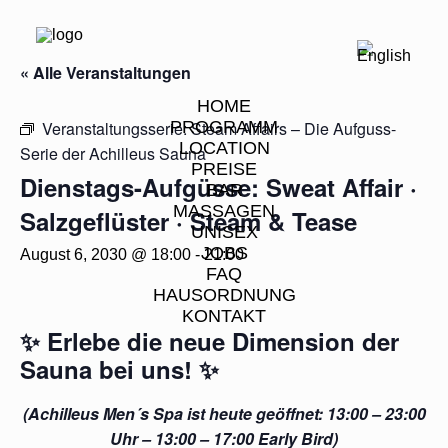
« Alle Veranstaltungen
HOME
Veranstaltungsserie:
PROGRAMM
Steam Affairs – Die Aufguss-
LOCATION
Serie der Achilleus Sauna
PREISE
Dienstags-Aufgüsse: Sweat Affair ·
BAR
MASSAGEN
Salzgeflüster · Steam & Tease
UNISEX
JOBS
August 6, 2030 @ 18:00
-
21:00
FAQ
HAUSORDNUNG
KONTAKT
✨
Erlebe die neue Dimension der
Sauna bei uns!
✨
(Achilleus Men´s Spa ist heute geöffnet: 13:00 – 23:00
Uhr – 13:00 – 17:00 Early Bird)