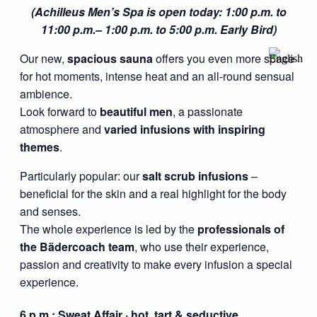
(Achilleus Men’s Spa is open today: 1:00 p.m. to
11:00 p.m.– 1:00 p.m. to 5:00 p.m. Early Bird)
Our new,
spacious sauna
offers you even more space
for hot moments, intense heat and an all-round sensual
ambience.
Look forward to
beautiful men
, a passionate
atmosphere and
varied infusions with inspiring
themes
.
Particularly popular: our
salt scrub infusions
–
beneficial for the skin and a real highlight for the body
and senses.
The whole experience is led by the
professionals of
the Bädercoach team
, who use their experience,
passion and creativity to make every infusion a special
experience.
6 p.m.:
Sweat Affair
· hot, tart & seductive