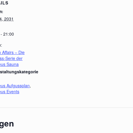
ILS
m:
4, 2031
 - 21:00
n:
 Affairs – Die
ss-Serie der
leus Sauna
staltungskategorie
leus Aufgussplan
,
leus Events
ngen