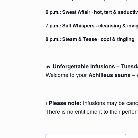
6 p.m.:
Sweat Affair
· hot, tart & seducti
7 p.m.:
Salt Whispers
· cleansing & invi
8 p.m.:
Steam & Tease
· cool & tingling
🔥
Unforgettable infusions – Tuesda
Welcome to your
– 
Achilleus sauna
ℹ️
Infusions may be cance
Please note:
There is no entitlement to their perfo