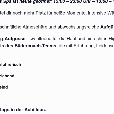
 Spa ist heute geöffnet: 13:00 – 23:00 Uhr – 13:00 – 
tet dir noch mehr Platz für heiße Momente, intensive W
enschaftliche Atmosphäre und abwechslungsreiche
Aufgüs
– wohltuend für die Haut und ein echtes Hig
ng-Aufgüsse
, die mit Erfahrung, Leidens
fis des Bädercoach-Teams
rführerisch
belebend
kelnd
ags in der Achilleus.