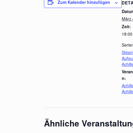
Zum Kalender hinzufügen
DETA
Datu
März 
Zeit:
18:00
Serie
Steam
Aufgu
Achil
Veran
n:
Achil
Achil
Ähnliche Veranstaltu