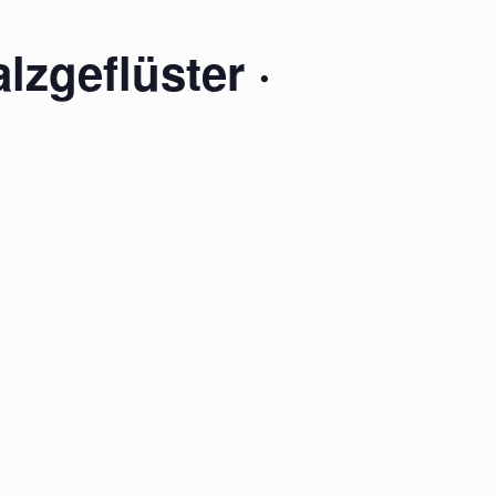
lzgeflüster ·