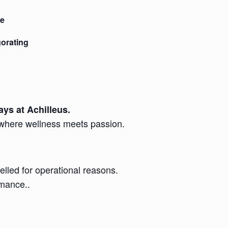
ve
gorating
ys at Achilleus.
where wellness meets passion.
lled for operational reasons.
rmance..