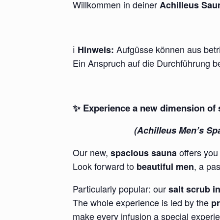
Willkommen in deiner
Achilleus Sau
ℹ️
Aufgüsse können aus betri
Hinweis:
Ein Anspruch auf die Durchführung be
✨ Experience a new dimension of 
(Achilleus Men’s Spa
Our new,
offers you
spacious sauna
Look forward to
, a pa
beautiful men
Particularly popular: our
salt scrub i
The whole experience is led by the
p
make every infusion a special experi