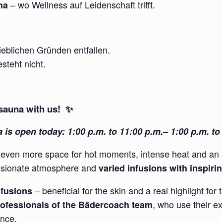
– wo Wellness auf Leidenschaft trifft.
na
eblichen Gründen entfallen.
steht nicht.
sauna with us! ✨
 is open today: 1:00 p.m. to 11:00 p.m.– 1:00 p.m. to 
 even more space for hot moments, intense heat and an 
ssionate atmosphere and
varied infusions with inspir
– beneficial for the skin and a real highlight fo
nfusions
, who use their e
rofessionals of the Bädercoach team
ence.