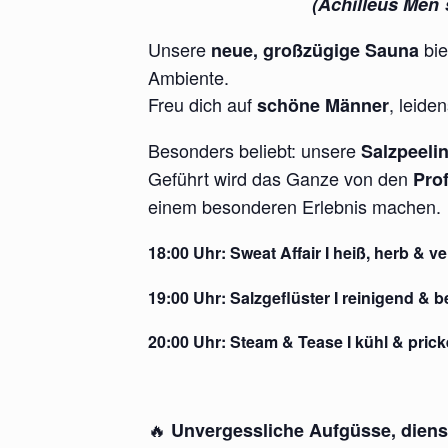
(Achilleus Men´s
Unsere
bie
neue, großzügige Sauna
Ambiente.
Freu dich auf
, leid
schöne Männer
Besonders beliebt: unsere
Salzpeeli
Geführt wird das Ganze von den
Pro
einem besonderen Erlebnis machen.
18:00 Uhr:
Sweat Affair I
heiß, herb & ve
19:00 Uhr:
Salzgeflüster
I reinigend & 
20:00 Uhr:
Steam & Tease
I kühl & pric
🔥
Unvergessliche Aufgüsse, dienst