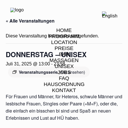
« Alle Veranstaltungen
HOME
Diese Veranstaltung hat bereits stattgefunden.
PROGRAMM
LOCATION
PREISE
DONNERSTAG – UNISEX
BAR
MASSAGEN
Juli 31, 2025 @ 13:00
-
23:58
UNISEX
Veranstaltungsserie
(Alle ansehen)
JOBS
FAQ
HAUSORDNUNG
KONTAKT
Für Frauen und Männer, für Heteros, schwule Männer und
lesbische Frauen, Singles oder Paare (=M+F), oder die,
die einfach ein bisschen bi sind und Spaß an neuen
Erlebnissen und Lust auf HÜ haben.