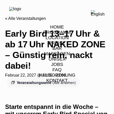
« Alle Veranstaltungen
HOME
Early Bird 13–17 Uhr &
PROGRAMM
LOCATION
ab 17 Uhr NAKED ZONE
PREISE
BAR
– Günstig rein, nackt
MASSAGEN
UNISEX
dabei!
JOBS
FAQ
HAUSORDNUNG
Februar 22, 2027 @ 13:00
-
23:00
KONTAKT
Veranstaltungsserie
(Alle ansehen)
Starte entspannt in die Woche –
mit unserem
Early Bird Special
von