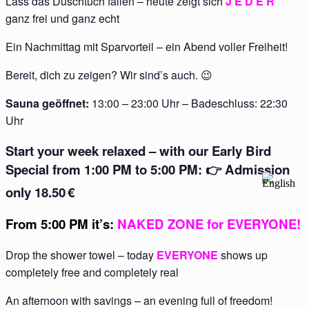
Lass das Duschtuch fallen – heute zeigt sich
J E D E R
ganz frei und ganz echt
Ein Nachmittag mit Sparvorteil – ein Abend voller Freiheit!
Bereit, dich zu zeigen? Wir sind’s auch. 😉
Sauna geöffnet:
13:00 – 23:00 Uhr – Badeschluss: 22:30
Uhr
Start your week relaxed – with our Early Bird
Special from 1:00 PM to 5:00 PM: 👉 Admission
only 18.50
€
From 5:00 PM it’s:
NAKED ZONE for EVERYONE
!
Drop the shower towel – today
EVERYONE
shows up
completely free and completely real
An afternoon with savings – an evening full of freedom!