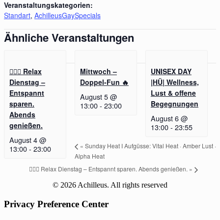
Veranstaltungskategorien:
Standart
,
AchilleusGaySpecials
Ähnliche Veranstaltungen
🧖‍♂️✨ Relax
Mittwoch –
UNISEX DAY
Dienstag –
Doppel-Fun 🔥
|HÜ| Wellness,
Entspannt
Lust & offene
August 5 @
sparen.
Begegnungen
13:00
-
23:00
Abends
August 6 @
genießen.
13:00
-
23:55
August 4 @
«
Sunday Heat I Aufgüsse: Vital Heat · Amber Lust ·
13:00
-
23:00
Alpha Heat
🧖‍♂️✨ Relax Dienstag – Entspannt sparen. Abends genießen.
»
© 2026 Achilleus. All rights reserved
Privacy Preference Center