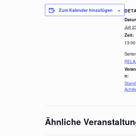
Zum Kalender hinzufügen
DETA
Datu
Juli 2
Zeit:
13:00
Serie
RELA
Veran
n:
Stand
Achil
Ähnliche Veranstaltu