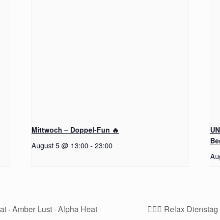
Mittwoch – Doppel-Fun 🔥
UN
Be
August 5 @ 13:00
-
23:00
Au
at · Amber Lust · Alpha Heat
🧖‍♂️✨ Relax Diensta