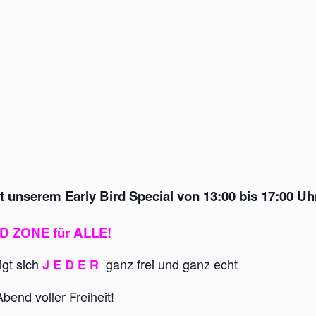
mit unserem
Early Bird Special
von
13:00 bis 17:00 Uh
 ZONE für ALLE!
igt sich
ganz frei und ganz echt
J E D E R
bend voller Freiheit!