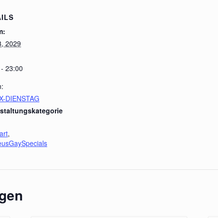
ILS
m:
3, 2029
 - 23:00
n:
X-DIENSTAG
staltungskategorie
art
,
leusGaySpecials
ngen