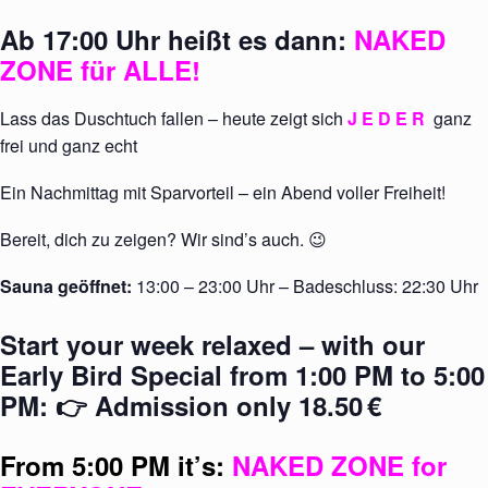
Ab
17:00 Uhr
heißt es dann:
NAKED
ZONE für ALLE!
Lass das Duschtuch fallen – heute zeigt sich
J E D E R
ganz
frei und ganz echt
Ein Nachmittag mit Sparvorteil – ein Abend voller Freiheit!
Bereit, dich zu zeigen? Wir sind’s auch. 😉
Sauna geöffnet:
13:00 – 23:00 Uhr – Badeschluss: 22:30 Uhr
Start your week relaxed – with our
Early Bird Special from 1:00 PM to 5:00
PM: 👉 Admission only 18.50
€
From 5:00 PM it’s:
NAKED ZONE for