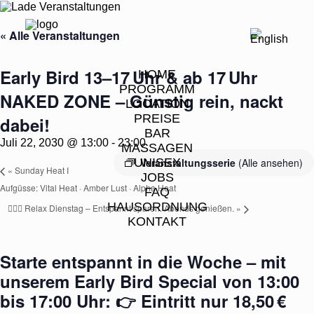
« Alle Veranstaltungen
Early Bird 13–17 Uhr & ab 17 Uhr
HOME
PROGRAMM
NAKED ZONE – Günstig rein, nackt
LOCATION
PREISE
dabei!
BAR
Juli 22, 2030 @ 13:00
-
23:00
MASSAGEN
UNISEX
Veranstaltungsserie
(Alle ansehen)
«
Sunday Heat I
JOBS
Aufgüsse: Vital Heat · Amber Lust · Alpha Heat
FAQ
HAUSORDNUNG
🧖‍♂️✨ Relax Dienstag – Entspannt sparen. Abends genießen.
»
KONTAKT
Starte entspannt in die Woche – mit
unserem
Early Bird Special
von
13:00
bis 17:00 Uhr
: 👉
Eintritt nur 18,50 €