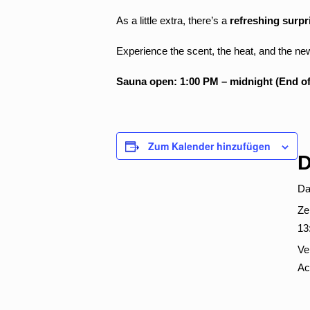
As a little extra, there’s a
refreshing surpri
Experience the scent, the heat, and the new
Sauna open: 1:00 PM – midnight (End of
Zum Kalender hinzufügen
D
Da
Zei
13
Ve
Ac