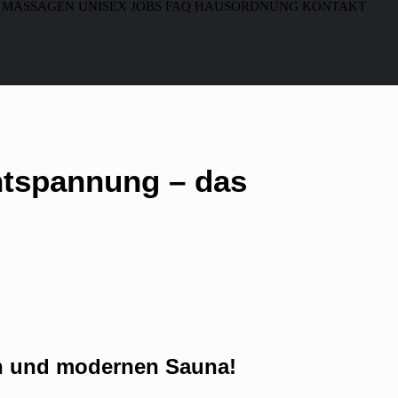
MASSAGEN
UNISEX
JOBS
FAQ
HAUSORDNUNG
KONTAKT
Entspannung – das
en und modernen Sauna!