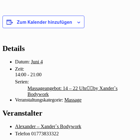
Zum Kalender hinzufügen
Details
Datum:
Juni 4
Zeit:
14:00 - 21:00
Serien:
Massageangebot: 14 – 22 Uhr💆‍♂️by Xander`s
Bodywork
Veranstaltungskategorie:
Massage
Veranstalter
Alexander – Xander`s Bodywork
Telefon
01773833322