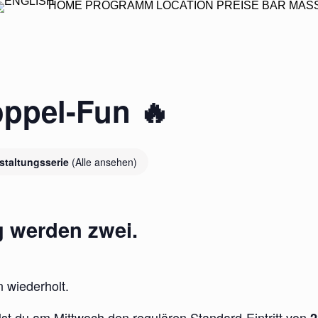
HOME
PROGRAMM
LOCATION
PREISE
BAR
MAS
oppel-Fun 🔥
staltungsserie
(Alle ansehen)
 werden zwei.
 wiederholt.
st du am Mittwoch den regulären Standard-Eintritt von
2