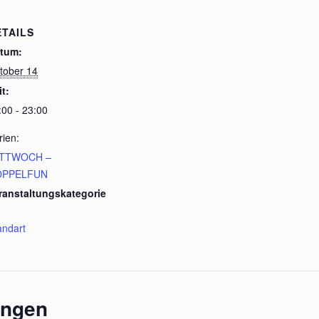
ETAILS
tum:
tober 14
it:
:00 - 23:00
rien:
TTWOCH –
OPPELFUN
ranstaltungskategorie
andart
ungen