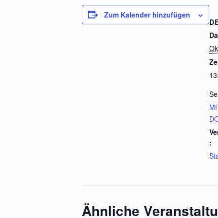
Zum Kalender hinzufügen
D
Da
Ok
Ze
13
Se
MI
D
Ve
:
St
Ähnliche Veranstalt