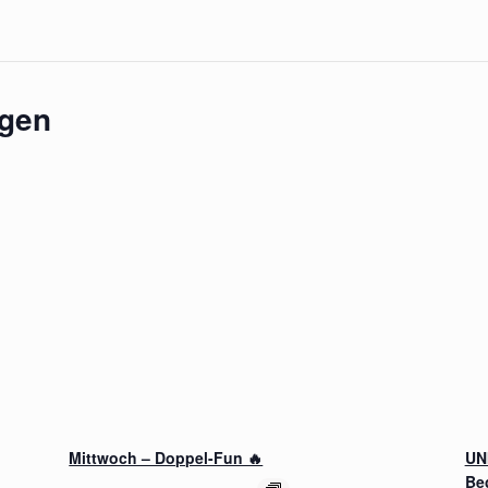
ngen
Mittwoch – Doppel-Fun 🔥
UN
Be