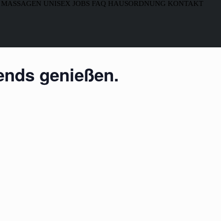
MASSAGEN
UNISEX
JOBS
FAQ
HAUSORDNUNG
KONTAKT
bends genießen.