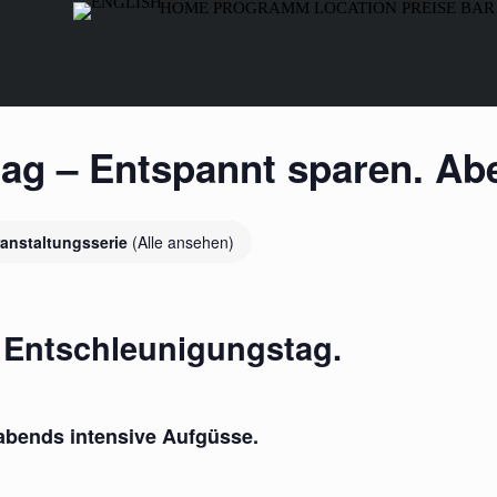
HOME
PROGRAMM
LOCATION
PREISE
BAR
nstag – Entspannt sparen. A
ranstaltungsserie
(Alle ansehen)
s Entschleunigungstag.
 abends intensive Aufgüsse.