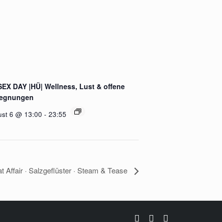
EX DAY |HÜ| Wellness, Lust & offene
egnungen
st 6 @ 13:00
-
23:55
 Affair · Salzgeflüster · Steam & Tease