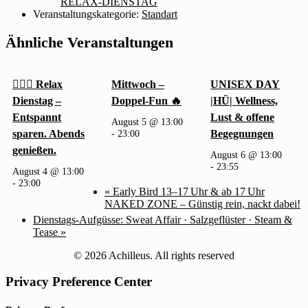
RELAX-DIENSTAG
Veranstaltungskategorie:
Standart
Ähnliche Veranstaltungen
🧖‍♂️✨ Relax
Mittwoch –
UNISEX DAY
Dienstag –
Doppel-Fun 🔥
|HÜ| Wellness,
Entspannt
Lust & offene
August 5 @ 13:00
sparen. Abends
-
23:00
Begegnungen
genießen.
August 6 @ 13:00
-
23:55
August 4 @ 13:00
-
23:00
«
Early Bird 13–17 Uhr & ab 17 Uhr
NAKED ZONE – Günstig rein, nackt dabei!
Dienstags-Aufgüsse: Sweat Affair · Salzgeflüster · Steam &
Tease
»
© 2026 Achilleus. All rights reserved
Privacy Preference Center