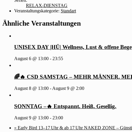
Serien:
RELAX-DIENSTAG
Veranstaltungskategorie:
Standart
Ähnliche Veranstaltungen
UNISEX DAY |HÜ| Wellness, Lust & offene Beg
August 6 @ 13:00
-
23:55
🌈🔥 CSD SAMSTAG – MEHR MÄNNER. ME
August 8 @ 13:00
-
August 9 @ 2:00
SONNTAG –🔥 Entspannt. Heiß. Gesellig.
August 9 @ 13:00
-
23:00
«
Early Bird 13–17 Uhr & ab 17 Uhr NAKED ZONE – Günstig 