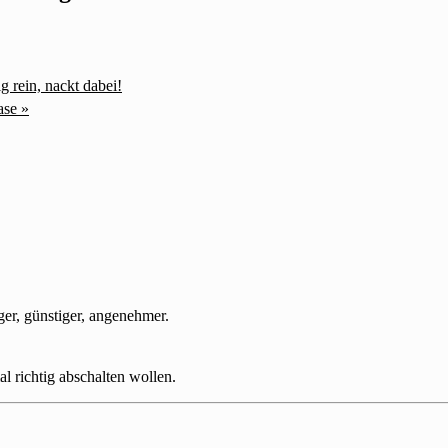
rein, nackt dabei!
ease
»
iger, günstiger, angenehmer.
l richtig abschalten wollen.