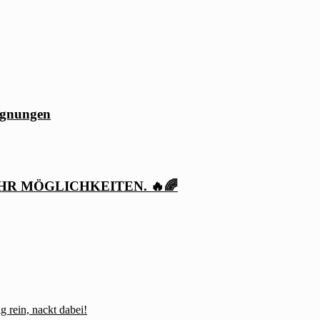
egnungen
HR MÖGLICHKEITEN. 🔥🌈
rein, nackt dabei!