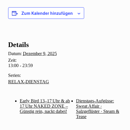
Zum Kalender hinzufügen
Details
Datum:
Dezember 9, 2025
Zeit:
13:00 - 23:59
Serien:
RELAX-DIENSTAG
Early Bird 13–17 Uhr & ab
Dienstags-Aufgüsse:
17 Uhr NAKED ZONE –
Sweat Affair ·
Günstig rein, nackt dabei!
Salzgeflüster · Steam &
Tease