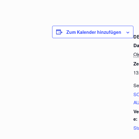
Zum Kalender hinzufügen
D
Da
Ok
Ze
13
Se
S
A
Ve
e:
St