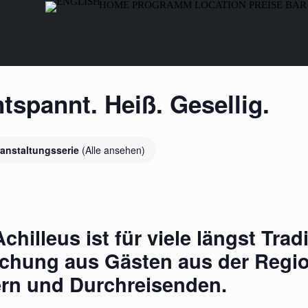
HOME
PROGRAMM
LOCATION
PREISE
BAR
spannt. Heiß. Gesellig.
ranstaltungsserie
(Alle ansehen)
hilleus ist für viele längst Tradit
schung aus Gästen aus der Regio
n und Durchreisenden.