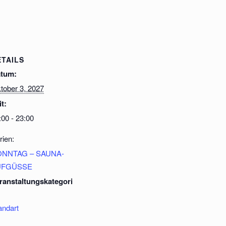
ETAILS
tum:
tober 3, 2027
it:
:00 - 23:00
rien:
ONNTAG – SAUNA-
UFGÜSSE
ranstaltungskategori
andart