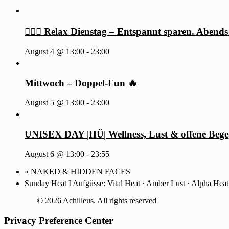
🧖‍♂️✨ Relax Dienstag – Entspannt sparen. Abends
August 4 @ 13:00
-
23:00
Mittwoch – Doppel-Fun 🔥
August 5 @ 13:00
-
23:00
UNISEX DAY |HÜ| Wellness, Lust & offene Beg
August 6 @ 13:00
-
23:55
«
NAKED & HIDDEN FACES
Sunday Heat I Aufgüsse: Vital Heat · Amber Lust · Alpha Hea
© 2026 Achilleus. All rights reserved
Privacy Preference Center