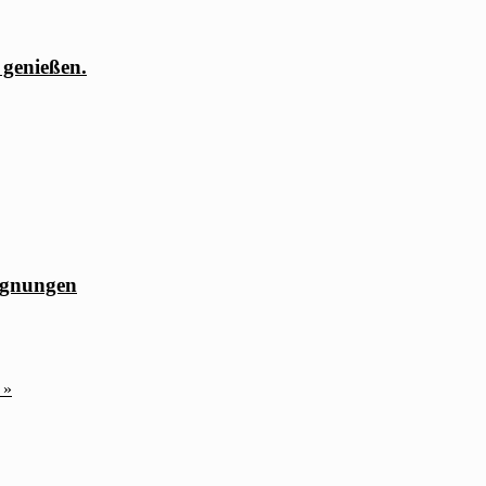
 genießen.
egnungen
t
»