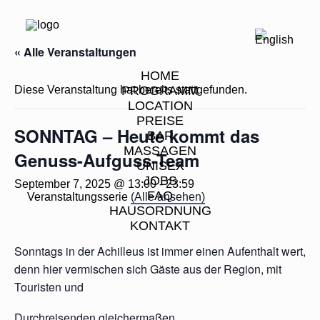
« Alle Veranstaltungen
HOME
Diese Veranstaltung hat bereits stattgefunden.
PROGRAMM
LOCATION
PREISE
SONNTAG – Heute kommt das
BAR
MASSAGEN
Genuss-Aufguss-Team
UNISEX
JOBS
September 7, 2025 @ 13:00
-
23:59
FAQ
Veranstaltungsserie
(Alle ansehen)
HAUSORDNUNG
KONTAKT
Sonntags in der Achilleus ist immer einen Aufenthalt wert,
denn hier vermischen sich Gäste aus der Region, mit
Touristen und
Durchreisenden gleichermaßen.