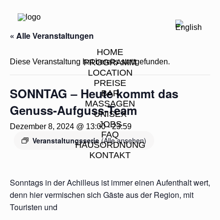
« Alle Veranstaltungen
HOME
Diese Veranstaltung hat bereits stattgefunden.
PROGRAMM
LOCATION
PREISE
SONNTAG – Heute kommt das
BAR
MASSAGEN
Genuss-Aufguss-Team
UNISEX
JOBS
Dezember 8, 2024 @ 13:00
-
23:59
FAQ
Veranstaltungsserie
(Alle ansehen)
HAUSORDNUNG
KONTAKT
Sonntags in der Achilleus ist immer einen Aufenthalt wert,
denn hier vermischen sich Gäste aus der Region, mit
Touristen und