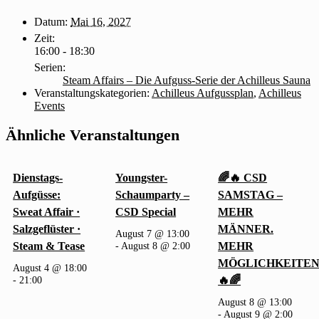
Datum:
Mai 16, 2027
Zeit:
16:00 - 18:30
Serien:
Steam Affairs – Die Aufguss-Serie der Achilleus Sauna
Veranstaltungskategorien:
Achilleus Aufgussplan
,
Achilleus
Events
Ähnliche Veranstaltungen
Dienstags-
Youngster-
🌈🔥 CSD
Aufgüsse:
Schaumparty –
SAMSTAG –
Sweat Affair ·
CSD Special
MEHR
Salzgeflüster ·
MÄNNER.
August 7 @ 13:00
Steam & Tease
-
August 8 @ 2:00
MEHR
MÖGLICHKEITEN
August 4 @ 18:00
-
21:00
🔥🌈
August 8 @ 13:00
-
August 9 @ 2:00