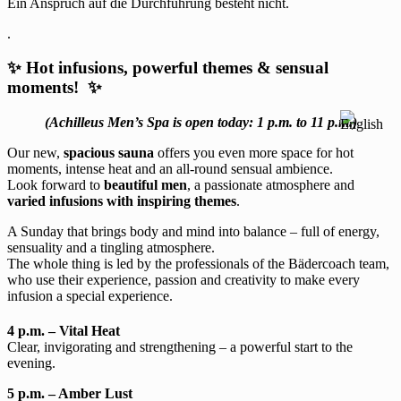
Ein Anspruch auf die Durchführung besteht nicht.
.
✨ Hot infusions, powerful themes & sensual
moments! ✨
(Achilleus Men’s Spa is open today: 1 p.m. to 11 p.m.)
Our new,
spacious sauna
offers you even more space for hot
moments, intense heat and an all-round sensual ambience.
Look forward to
beautiful men
, a passionate atmosphere and
varied infusions with inspiring themes
.
A Sunday that brings body and mind into balance – full of energy,
sensuality and a tingling atmosphere.
The whole thing is led by the professionals of the Bädercoach team,
who use their experience, passion and creativity to make every
infusion a special experience.
4 p.m. – Vital Heat
Clear, invigorating and strengthening – a powerful start to the
evening.
5 p.m. – Amber Lust