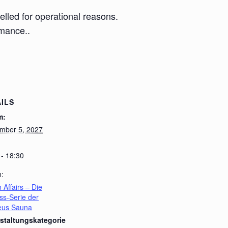
lled for operational reasons.
rmance..
ILS
m:
mber 5, 2027
 - 18:30
n:
 Affairs – Die
ss-Serie der
leus Sauna
staltungskategorie