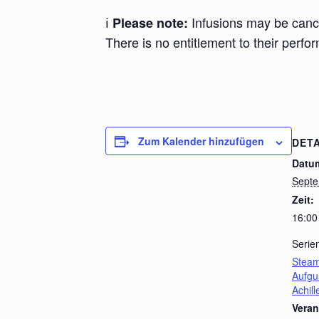
ℹ️
Infusions may be cance
Please note:
There is no entitlement to their perfo
Zum Kalender hinzufügen
DETA
Datu
Septe
Zeit:
16:00
Serie
Steam
Aufgu
Achil
Veran