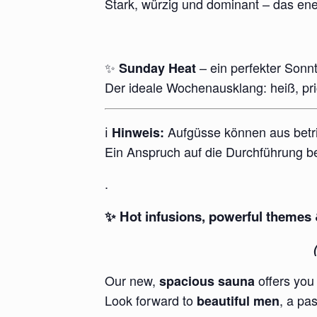
Stark, würzig und dominant – das ene
✨
– ein perfekter Sonnt
Sunday Heat
Der ideale Wochenausklang: heiß, pri
ℹ️
Aufgüsse können aus betri
Hinweis:
Ein Anspruch auf die Durchführung be
.
✨ Hot infusions, powerful theme
Our new,
offers you
spacious sauna
Look forward to
, a pa
beautiful men