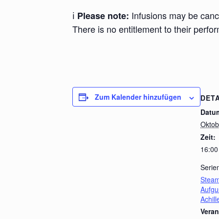
ℹ️
Infusions may be cance
Please note:
There is no entitlement to their perfo
Zum Kalender hinzufügen
DETA
Datu
Oktob
Zeit:
16:00
Serie
Steam
Aufgu
Achil
Veran