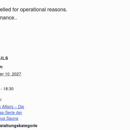
lled for operational reasons.
rmance..
ILS
m:
er 10, 2027
 - 18:30
n:
 Affairs – Die
ss-Serie der
leus Sauna
staltungskategorie