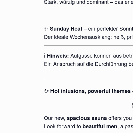
Stark, würzig und dominant – das ene
✨
– ein perfekter Sonnt
Sunday Heat
Der ideale Wochenausklang: heiß, pri
ℹ️
Aufgüsse können aus betri
Hinweis:
Ein Anspruch auf die Durchführung be
.
✨ Hot infusions, powerful theme
Our new,
offers you
spacious sauna
Look forward to
, a pa
beautiful men