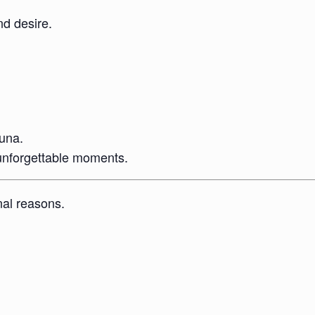
d desire.
auna.
f unforgettable moments.
nal reasons.