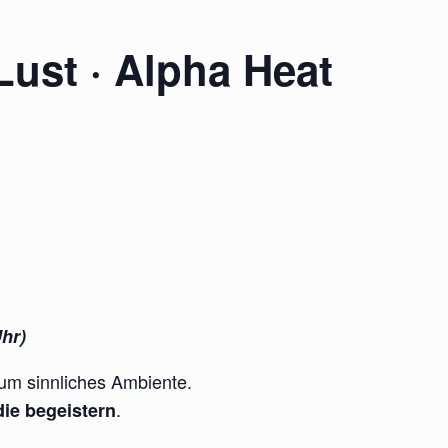
Lust · Alpha Heat
Uhr)
dum sinnliches Ambiente.
.
die begeistern