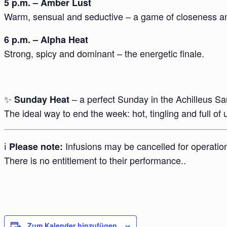
5 p.m. – Amber Lust
Warm, sensual and seductive – a game of closeness an
6 p.m. – Alpha Heat
Strong, spicy and dominant – the energetic finale.
✨
– a perfect Sunday in the Achilleus S
Sunday Heat
The ideal way to end the week: hot, tingling and full o
ℹ️
Infusions may be cancelled for operatio
Please note:
There is no entitlement to their performance..
Zum Kalender hinzufügen