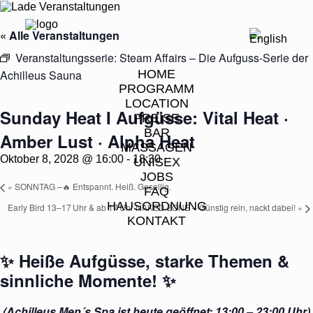
« Alle Veranstaltungen
Veranstaltungsserie:
Steam Affairs – Die Aufguss-Serie der
Achilleus Sauna
HOME
PROGRAMM
LOCATION
Sunday Heat I Aufgüsse: Vital Heat ·
PREISE
BAR
Amber Lust · Alpha Heat
MASSAGEN
Oktober 8, 2028 @ 16:00
-
18:30
UNISEX
JOBS
«
SONNTAG –🔥 Entspannt. Heiß. Gesellig.
FAQ
HAUSORDNUNG
Early Bird 13–17 Uhr & ab 17 Uhr NAKED ZONE – Günstig rein, nackt dabei!
»
KONTAKT
✨
Heiße Aufgüsse, starke Themen &
sinnliche Momente!
✨
(Achilleus Men´s Spa ist heute geöffnet: 13:00 – 23:00 Uhr)