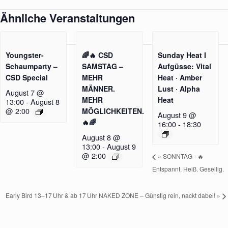
Ähnliche Veranstaltungen
Youngster-
🌈🔥 CSD
Sunday Heat I
Schaumparty –
SAMSTAG –
Aufgüsse: Vital
CSD Special
MEHR
Heat · Amber
MÄNNER.
Lust · Alpha
August 7 @
MEHR
Heat
13:00
-
August 8
@ 2:00
MÖGLICHKEITEN.
August 9 @
🔥🌈
16:00
-
18:30
August 8 @
13:00
-
August 9
@ 2:00
«
SONNTAG –🔥
Entspannt. Heiß. Gesellig.
Early Bird 13–17 Uhr & ab 17 Uhr NAKED ZONE – Günstig rein, nackt dabei!
»