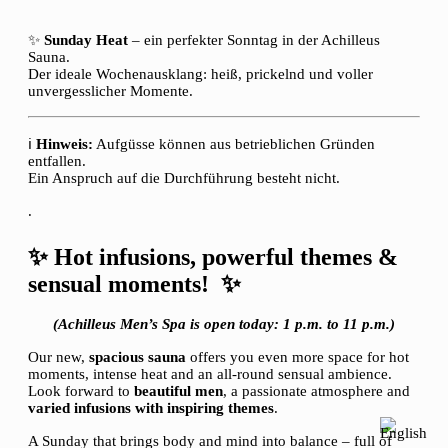
✨
Sunday Heat
– ein perfekter Sonntag in der Achilleus
Sauna.
Der ideale Wochenausklang: heiß, prickelnd und voller
unvergesslicher Momente.
ℹ️
Hinweis:
Aufgüsse können aus betrieblichen Gründen
entfallen.
Ein Anspruch auf die Durchführung besteht nicht.
.
✨ Hot infusions, powerful themes &
sensual moments! ✨
(Achilleus Men’s Spa is open today: 1 p.m. to 11 p.m.)
Our new,
spacious sauna
offers you even more space for hot
moments, intense heat and an all-round sensual ambience.
Look forward to
beautiful men
, a passionate atmosphere and
varied infusions with inspiring themes
.
A Sunday that brings body and mind into balance – full of