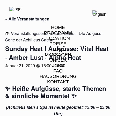
« Alle Veranstaltungen
HOME
Veranstaltungsserie:
PROGRAMM
Steam Affairs – Die Aufguss-
LOCATION
Serie der Achilleus Sauna
PREISE
Sunday Heat I Aufgüsse: Vital Heat
BAR
MASSAGEN
· Amber Lust · Alpha Heat
UNISEX
JOBS
Januar 21, 2029 @ 16:00
-
18:30
FAQ
HAUSORDNUNG
KONTAKT
✨
Heiße Aufgüsse, starke Themen
& sinnliche Momente!
✨
(Achilleus Men´s Spa ist heute geöffnet: 13:00 – 23:00
Uhr)