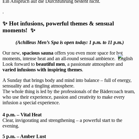
Ein Anspruch auf die Durchführung besteht nicht.
.
✨ Hot infusions, powerful themes & sensual
moments! ✨
(Achilleus Men’s Spa is open today: 1 p.m. to 11 p.m.)
Our new,
spacious sauna
offers you even more space for hot
moments, intense heat and an all-round sensual ambience.
Look forward to
beautiful men
, a passionate atmosphere and
varied infusions with inspiring themes
.
A Sunday that brings body and mind into balance – full of energy,
sensuality and a tingling atmosphere.
The whole thing is led by the professionals of the Bädercoach team,
who use their experience, passion and creativity to make every
infusion a special experience.
4 p.m. – Vital Heat
Clear, invigorating and strengthening – a powerful start to the
evening.
5 p.m. – Amber Lust