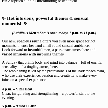
Ein Anspruch auf die Durchführung besteht nicht.
.
✨ Hot infusions, powerful themes & sensual
moments! ✨
(Achilleus Men’s Spa is open today: 1 p.m. to 11 p.m.)
Our new,
spacious sauna
offers you even more space for hot
moments, intense heat and an all-round sensual ambience.
Look forward to
beautiful men
, a passionate atmosphere and
varied infusions with inspiring themes
.
A Sunday that brings body and mind into balance – full of energy,
sensuality and a tingling atmosphere.
The whole thing is led by the professionals of the Bädercoach team,
who use their experience, passion and creativity to make every
infusion a special experience.
4 p.m. – Vital Heat
Clear, invigorating and strengthening – a powerful start to the
evening.
5 p.m. – Amber Lust