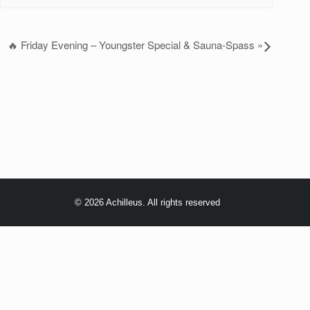
🔥 Friday Evening – Youngster Special & Sauna-Spass
»
© 2026 Achilleus. All rights reserved
Privacy Preference Center
Privacy Preferences