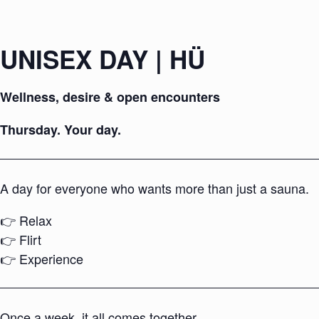
UNISEX DAY | HÜ
Wellness, desire & open encounters
Thursday. Your day.
A day for everyone who wants more than just a sauna.
👉 Relax
👉 Flirt
👉 Experience
Once a week, it all comes together.