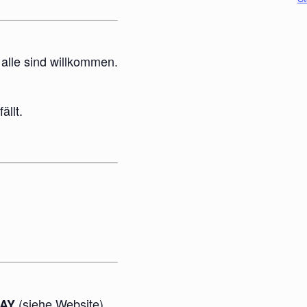
alle sind willkommen.
ällt.
(siehe Website).
DAY