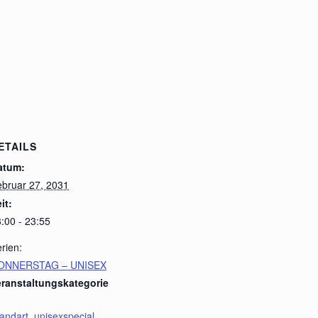
ETAILS
atum:
bruar 27, 2031
it:
:00 - 23:55
rien:
ONNERSTAG – UNISEX
eranstaltungskategorie
andart
,
unisexspecial