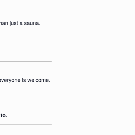
han just a sauna.
everyone is welcome.
to.