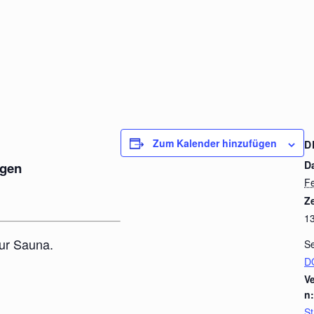
Zum Kalender hinzufügen
D
D
ngen
Fe
Ze
13
nur Sauna.
Se
D
V
n:
St